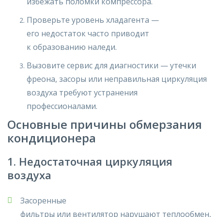
избежать поломки компрессора.
Проверьте уровень хладагента
—
его
недостаток
часто приводит
к
образованию наледи
.
Вызовите сервис
для диагностики —
утечки
фреона
, засоры или
неправильная циркуляция
воздуха
требуют
устранения
профессионалами
.
Основные причины обмерзания
кондиционера
1. Недостаточная циркуляция
воздуха
Засоренные
фильтры
или
вентилятор
нарушают
теплообмен
,